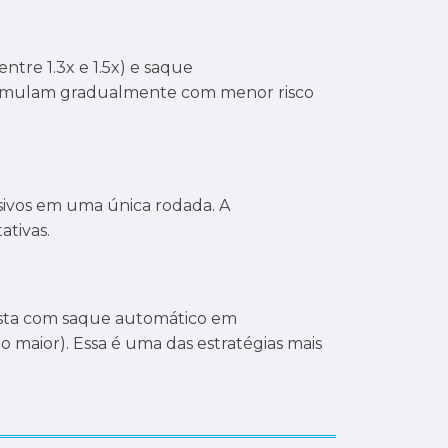
ntre 1.3x e 1.5x) e saque
e acumulam gradualmente com menor risco
sivos em uma única rodada. A
tivas.
osta com saque automático em
 maior). Essa é uma das estratégias mais