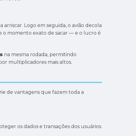
 arriscar. Logo em seguida, o avião decola
cide o momento exato de sacar — e o lucro é
s
na mesma rodada, permitindo
or multiplicadores mais altos.
érie de vantagens que fazem toda a
teger os dados e transações dos usuários.