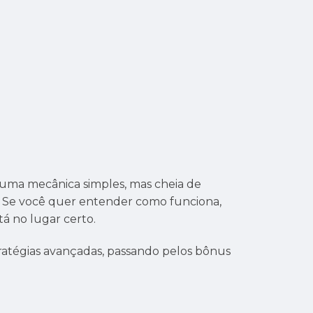
 uma mecânica simples, mas cheia de
e. Se você quer entender como funciona,
á no lugar certo.
ratégias avançadas, passando pelos bônus