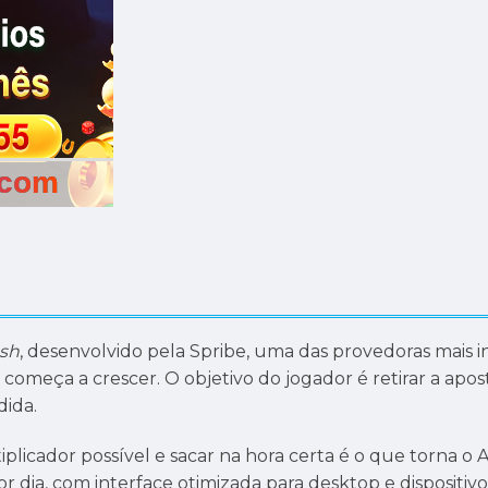
ash
, desenvolvido pela Spribe, uma das provedoras mais 
 começa a crescer. O objetivo do jogador é retirar a apo
dida.
plicador possível e sacar na hora certa é o que torna o 
r dia, com interface otimizada para desktop e dispositivo