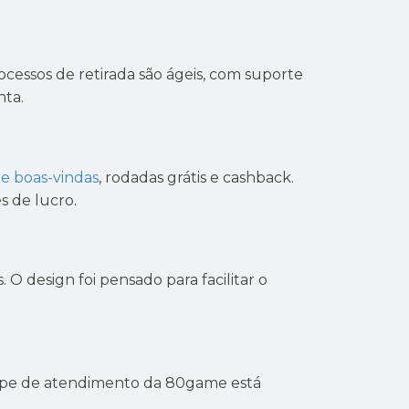
cessos de retirada são ágeis, com suporte
nta.
e boas-vindas
, rodadas grátis e cashback.
s de lucro.
O design foi pensado para facilitar o
uipe de atendimento da 80game está