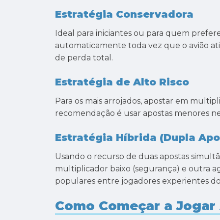
Estratégia Conservadora
Ideal para iniciantes ou para quem prefere
automaticamente toda vez que o avião atin
de perda total.
Estratégia de Alto Risco
Para os mais arrojados, apostar em multi
recomendação é usar apostas menores ness
Estratégia Híbrida (Dupla Apo
Usando o recurso de duas apostas simult
multiplicador baixo (segurança) e outra a
populares entre jogadores experientes do 
Como Começar a Jogar 