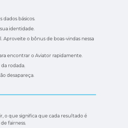
 dados básicos.
 sua identidade.
l. Aproveite o bônus de boas-vindas nessa
ara encontrar o Aviator rapidamente.
o da rodada.
ião desapareça.
r, o que significa que cada resultado é
de fairness.