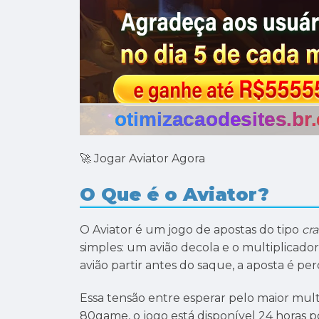
🚀 Jogar Aviator Agora
O Que é o Aviator?
O Aviator é um jogo de apostas do tipo
cr
simples: um avião decola e o multiplicador
avião partir antes do saque, a aposta é per
Essa tensão entre esperar pelo maior multi
80game, o jogo está disponível 24 horas po