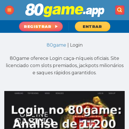
Skip
to
content
REGISTRAR
ENTRAR
80game
|
Login
80game oferece Login caça-níqueis oficiais. Site
licenciado com slots premiados, jackpots milionários
e saques rápidos garantidos.