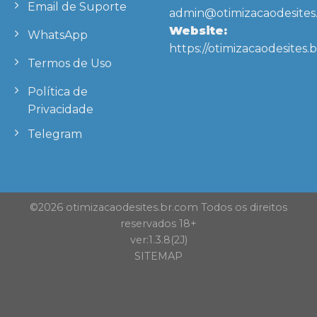
Email de Suporte
admin@otimizacaodesites
Website:
WhatsApp
https://otimizacaodesites.
Termos de Uso
Política de
Privacidade
Telegram
©2026 otimizacaodesites.br.com Todos os direitos
reservados 18+
ver:1.3.8(2J)
SITEMAP