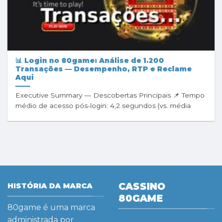
📊 Login no 80game: Análise de 1.200
Transações — Desempenho, RTP e Reclame
Aqui
Executive Summary — Descobertas Principais 📌 Tempo
médio de acesso pós-login: 4,2 segundos (vs. média
CASSINO
HISTÓRIA DA MARCA
80GAME
80game
é uma marca
administrada por