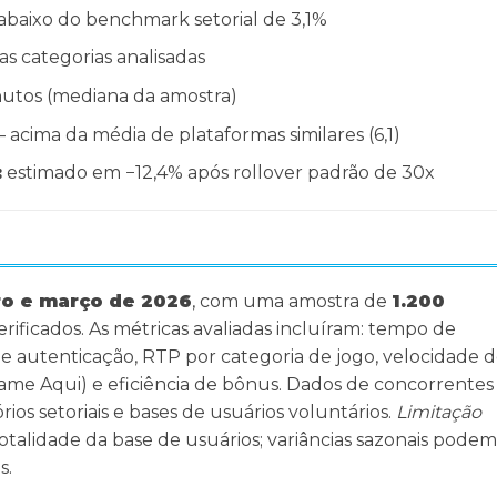
abaixo do benchmark setorial de 3,1%
s categorias analisadas
utos (mediana da amostra)
 acima da média de plataformas similares (6,1)
:
estimado em −12,4% após rollover padrão de 30x
ro e março de 2026
, com uma amostra de
1.200
erificados. As métricas avaliadas incluíram: tempo de
e autenticação, RTP por categoria de jogo, velocidade 
clame Aqui) e eficiência de bônus. Dados de concorrentes
rios setoriais e bases de usuários voluntários.
Limitação
otalidade da base de usuários; variâncias sazonais podem
s.