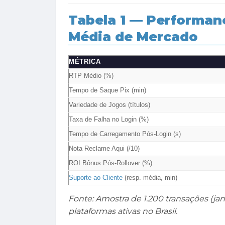
Tabela 1 — Performan
Média de Mercado
MÉTRICA
RTP Médio (%)
Tempo de Saque Pix (min)
Variedade de Jogos (títulos)
Taxa de Falha no Login (%)
Tempo de Carregamento Pós-Login (s)
Nota Reclame Aqui (/10)
ROI Bônus Pós-Rollover (%)
Suporte ao Cliente
(resp. média, min)
Fonte: Amostra de 1.200 transações (j
plataformas ativas no Brasil.