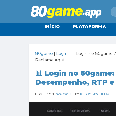
Skip
to
content
INÍCIO
PLATAFORMA
80game
|
Login
|
📊 Login no 80game: 
Reclame Aqui
📊 Login no 80game:
Desempenho, RTP e
POSTED ON
10/04/2026
BY
PEDRO NOGUEIRA