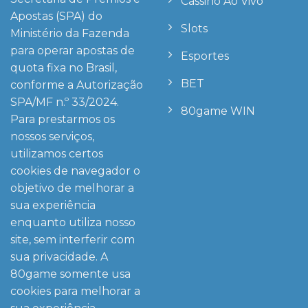
Cassino Ao Vivo
Apostas (SPA) do
Slots
Ministério da Fazenda
para operar apostas de
Esportes
quota fixa no Brasil,
BET
conforme a Autorização
SPA/MF n.º 33/2024.
80game WIN
Para prestarmos os
nossos serviços,
utilizamos certos
cookies de navegador o
objetivo de melhorar a
sua experiência
enquanto utiliza nosso
site, sem interferir com
sua privacidade. A
80game
somente usa
cookies para melhorar a