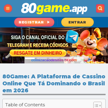
Skip
to
content
REGISTRAR
ENTRAR
80Game: A Plataforma de Cassino
Online Que Tá Dominando o Brasil
em 2026
Table of Contents