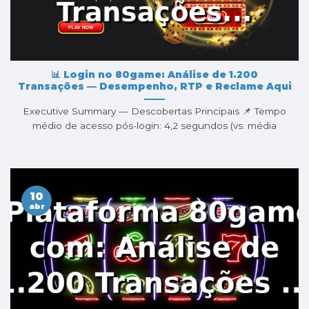
📊 Login no 80game: Análise de 1.200
Transações — Desempenho, RTP e Reclame Aqui
Executive Summary — Descobertas Principais 📌 Tempo
médio de acesso pós-login: 4,2 segundos (vs. média
10
abr