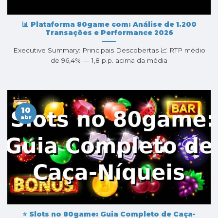
📊 Plataforma 80game com: Análise de 1.200
Transações e Performance 2026
Executive Summary: Principais Descobertas 📈 RTP médio
de 96,4% — 1,8 p.p. acima da média
10
abr
⭐ Slots no 80game: Guia Completo de Caça-