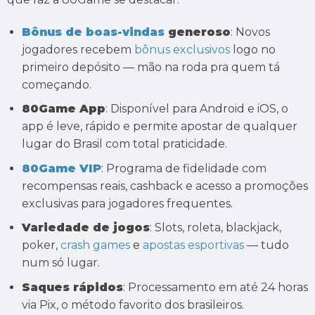
Bônus de boas-vindas
generoso
: Novos
jogadores recebem
bônus exclusivos
logo no
primeiro depósito — mão na roda pra quem tá
começando.
80Game App
: Disponível para Android e iOS, o
app é leve, rápido e permite apostar de qualquer
lugar do Brasil com total praticidade.
80Game VIP
: Programa de fidelidade com
recompensas reais, cashback e acesso a promoções
exclusivas para jogadores frequentes.
Variedade de jogos
: Slots, roleta, blackjack,
poker,
crash games
e
apostas esportivas
— tudo
num só lugar.
Saques rápidos
: Processamento em até 24 horas
via Pix, o método favorito dos brasileiros.