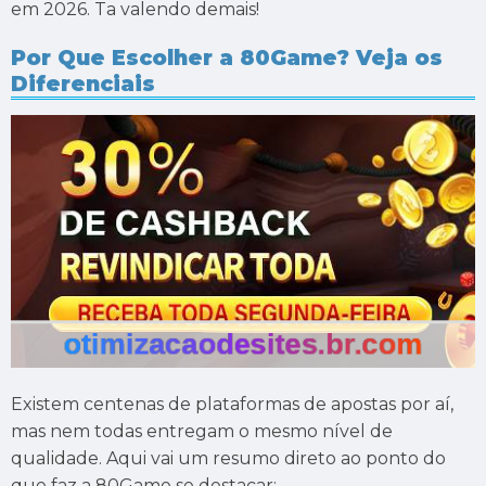
em 2026. Ta valendo demais!
Por Que Escolher a 80Game? Veja os
Diferenciais
Existem centenas de plataformas de apostas por aí,
mas nem todas entregam o mesmo nível de
qualidade. Aqui vai um resumo direto ao ponto do
que faz a 80Game se destacar: