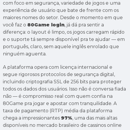
com foco em segurança, variedade de jogos e uma
experiência de usuário que bate de frente com os
maiores nomes do setor. Desde o momento em que
você faz o
80Game login
, já dá pra sentir a
diferença: o layout é limpo, os jogos carregam rápido
e o suporte tá sempre disponível pra te ajudar — em
português, claro, sem aquele inglês enrolado que
ninguém aguenta.
A plataforma opera com licença internacional e
segue rigorosos protocolos de segurança digital,
incluindo criptografia SSL de 256 bits para proteger
todos os dados dos usuários. Isso não é conversa fiada
não — é compromisso real com quem confia na
80Game pra jogar e apostar com tranquilidade. A
taxa de pagamento (RTP) média da plataforma
chega a impressionantes
97%
, uma das mais altas
disponíveis no mercado brasileiro de cassinos online