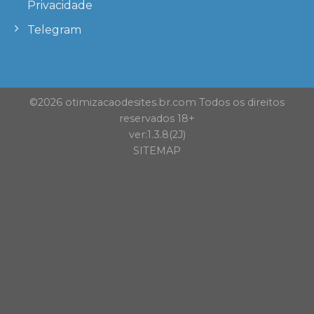
Privacidade
Telegram
©2026 otimizacaodesites.br.com Todos os direitos
reservados 18+
ver:1.3.8(2J)
SITEMAP