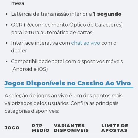
mesa
Latência de transmissão inferior a
1 segundo
OCR (Reconhecimento Óptico de Caracteres)
para leitura automática de cartas
Interface interativa com
chat ao vivo
com o
dealer
Compatibilidade total com dispositivos móveis
(Android e iOS)
Jogos Disponíveis no Cassino Ao Vivo
A seleção de jogos ao vivo é um dos pontos mais
valorizados pelos usuários. Confira as principais
categorias disponíveis:
RTP
VARIANTES
LIMITE DE
JOGO
MÉDIO
DISPONÍVEIS
APOSTAS