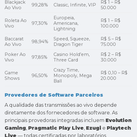
Blackjack
R$ 1 – R$
99,28%
Classic, Infinite, VIP
Ao Vivo
50.000
Europeia,
Roleta Ao
R$ 1 – R$
97,30%
Americana,
Vivo
100.000
Lightning
Baccarat
Speed, Squeeze,
R$ 5 – R$
98,94%
Ao Vivo
Dragon Tiger
75.000
Poker Ao
Casino Hold’em,
R$ 2 – R$
97,85%
Vivo
Three Card
30.000
Crazy Time,
Game
R$ 0,10 – R$
96,50%
Monopoly, Mega
Shows
20.000
Ball
Provedores de Software Parceiros
A qualidade das transmissões ao vivo depende
diretamente dos fornecedores de software. As
principais provedoras integradas incluem
Evolution
Gaming
,
Pragmatic Play Live
,
Ezugi
e
Playtech
Live
— todas certificadas por laboratórios