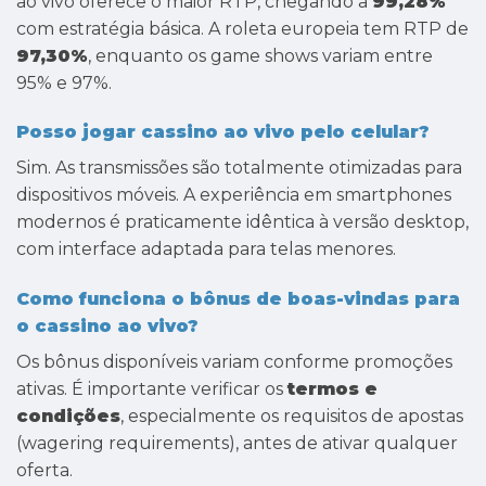
ao vivo oferece o maior RTP, chegando a
99,28%
com estratégia básica. A roleta europeia tem RTP de
97,30%
, enquanto os game shows variam entre
95% e 97%.
Posso jogar cassino ao vivo pelo celular?
Sim. As transmissões são totalmente otimizadas para
dispositivos móveis. A experiência em smartphones
modernos é praticamente idêntica à versão desktop,
com interface adaptada para telas menores.
Como funciona o bônus de boas-vindas para
o cassino ao vivo?
Os bônus disponíveis variam conforme promoções
ativas. É importante verificar os
termos e
condições
, especialmente os requisitos de apostas
(wagering requirements), antes de ativar qualquer
oferta.