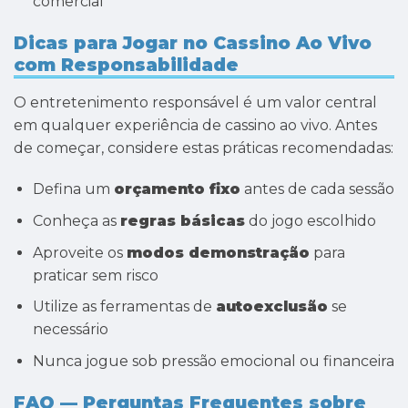
comercial
Dicas para Jogar no Cassino Ao Vivo
com Responsabilidade
O entretenimento responsável é um valor central
em qualquer experiência de cassino ao vivo. Antes
de começar, considere estas práticas recomendadas:
Defina um
orçamento fixo
antes de cada sessão
Conheça as
regras básicas
do jogo escolhido
Aproveite os
modos demonstração
para
praticar sem risco
Utilize as ferramentas de
autoexclusão
se
necessário
Nunca jogue sob pressão emocional ou financeira
FAQ — Perguntas Frequentes sobre