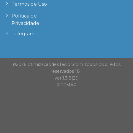
Termos de Uso
Política de
Privacidade
Telegram
©2026 otimizacaodesites.br.com Todos os direitos
reservados 18+
ver:1.3.8(2J)
SITEMAP