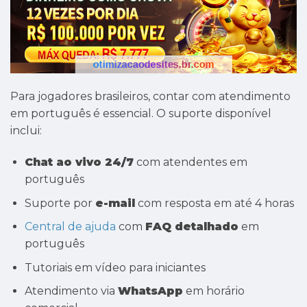
Para jogadores brasileiros, contar com atendimento
em português é essencial. O suporte disponível
inclui:
Chat ao vivo 24/7
com atendentes em
português
Suporte por
e-mail
com resposta em até 4 horas
Central de ajuda
com
FAQ detalhado
em
português
Tutoriais em vídeo para iniciantes
Atendimento via
WhatsApp
em horário