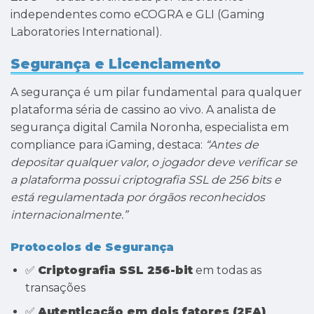
independentes como eCOGRA e GLI (Gaming
Laboratories International).
Segurança e Licenciamento
A segurança é um pilar fundamental para qualquer
plataforma séria de cassino ao vivo. A analista de
segurança digital Camila Noronha, especialista em
compliance para iGaming, destaca:
“Antes de
depositar qualquer valor, o jogador deve verificar se
a plataforma possui criptografia SSL de 256 bits e
está regulamentada por órgãos reconhecidos
internacionalmente.”
Protocolos de Segurança
✅
Criptografia SSL 256-bit
em todas as
transações
✅
Autenticação em dois fatores (2FA)